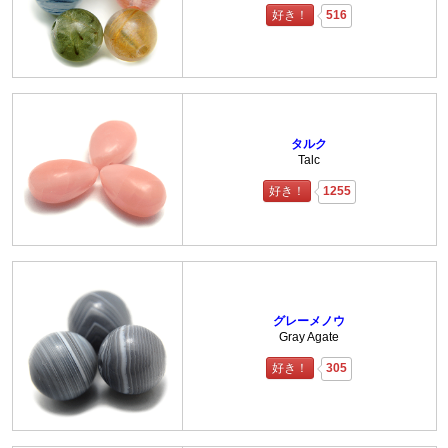
好き！
516
タルク
Talc
好き！
1255
グレーメノウ
Gray Agate
好き！
305