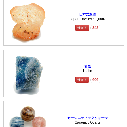
日本式双晶
Japan Law Twin Quartz
好き！
342
岩塩
Halite
好き！
606
セージニティッククォーツ
Sagenitic Quartz