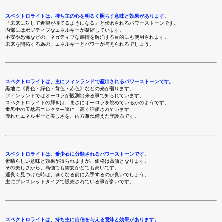
スペクトロライトは、持ち主の心を明るく照らす意味と効果があります。
『未来に対して希望が持てるようになる』と伝承されるパワーストーンです。
内部にはポジティブなエネルギーが凝縮しています。
不安や恐怖などの、ネガティブな感情を解消する目的にも使用されます。
未来を開拓する為の、エネルギーとパワーが与えられるでしょう。
スペクトロライトは、主にフィンランドで産出されるパワーストーンです。
黒地に《青色・緑色・黄色・赤色》などの光が宿ります。
フィンランドではオーロラが観測出来る事で知られています。
スペクトロライトの輝きは、まさにオーロラを眺めているかのようです。
世界中の天然石コレクター達に、高く評価されています。
優れたエネルギーと美しさを、両方兼ね備えた守護石です。
スペクトロライトは、希少石に分類されるパワーストーンです。
素晴らしい意味と効果が得られますが、価格は高価となります。
その美しさから、高価でも需要がとても高いです。
運良く見つけた時は、無くなる前に入手するのが良いでしょう。
主にブレスレットタイプで販売されている事が多いです。
スペクトロライトは、持ち主に自信を与える意味と効果があります。