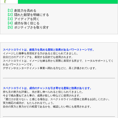
【1】
創造力を高める
【2】
隠れた願望を明確にする
【3】
アイディアを閃く
【4】
成功を強く信じる
【5】
ポジティブさを取り戻す
スペクトロライトは、創造力を高める意味と効果があるパワーストーンです。
イメージした物事を具現化する力があると信じられてきました。
自分だけのアイディアを、表現する目的でも使用されます。
スペクトロライトは、イメージを練る所から実際に表現する所まで、トータルサポートしてく
れるパワーストーンです。
デザインやエンターテイメント事業へ関わる方などに、高く評価されています。
スペクトロライトは、成功のチャンスを引き寄せる意味と効果があります。
持ち主の努力を評価し、光が差し伸べられると信じられてきました。
今まで積み重ねてきた事の、成果が欲しい時などに使用されます。
『運だけが足りない』と感じる場合は、スペクトロライトの意味と効果をお試しください。
実力相応の成功が、もたらされるでしょう。
自分の実力と努力がどの程度であるかを、確認したい時にも使用されます。