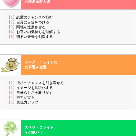
恋愛運＆対人運
【1】
恋愛のチャンスを掴む
【2】
自分に自信をつける
【3】
関係を進展させる
【4】
お互いの気持ちを理解する
【5】
明るい未来を創造する
スペクトロライトの
仕事運＆金運
【1】
成功のチャンスを引き寄せる
【2】
イメージを具現化する
【3】
自分らしさを取り戻す
【4】
努力が実る
【5】
表現力アップ
スペクトロライト
その他パワー