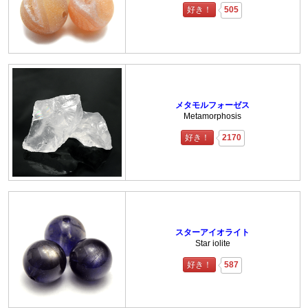
好き！
505
メタモルフォーゼス
Metamorphosis
好き！
2170
スターアイオライト
Star iolite
好き！
587