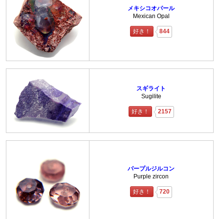
メキシコオパール
Mexican Opal
好き！
844
スギライト
Sugilite
好き！
2157
パープルジルコン
Purple zircon
好き！
720