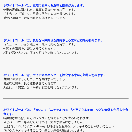
ホワイトゴールドは、直感力を高める意味と効果があります。
物事の裏側に隠された、真実を見抜かせるお守りです。
「本当」と「嘘」を、明確に区別する力が得られます。
重要な局面で、最良の選択を選ばせるでしょう。
ホワイトゴールドは、良好な人間関係を維持させる意味と効果があります。
コミュニケーション能力を、最大に高めるお守りです。
仲間との連携を、密にさせてくれます。
相性が悪い人との、衝突を避けたい時にもオススメです。
ホワイトゴールドは、マイナスエネルギーを浄化する意味と効果があります。
魔除けのお守りとして、力を発揮するでしょう。
健全な状態を、長く維持させてくれます。
人生に、「安定」と「平和」を望む時にもオススメです。
ホワイトゴールドは、「金(Au)」「ニッケル(Ni)」「パラジウム(Pd)」などの金属を使用した合
金です。
特徴的な銀色は、金とパラジウムを混ぜることで生み出されます。
金とパラジウムを混ぜただけでは、完全な銀色になりません。
仕上げに「ロジウム(Rhodium)」と呼ばれる金属を、メッキすることが多いでしょう。
ロジウムをメッキすることで、美しい銀色の製品になります。