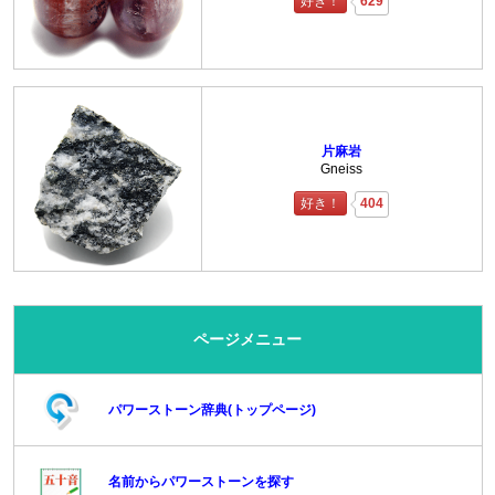
好き！
629
片麻岩
Gneiss
好き！
404
ページメニュー
パワーストーン辞典(トップページ)
名前からパワーストーンを探す