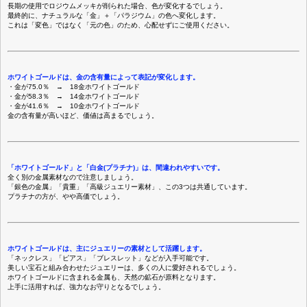
長期の使用でロジウムメッキが削られた場合、色が変化するでしょう。
最終的に、ナチュラルな「金」＋「パラジウム」の色へ変化します。
これは「変色」ではなく「元の色」のため、心配せずにご使用ください。
ホワイトゴールドは、金の含有量によって表記が変化します。
・金が75.0％ → 18金ホワイトゴールド
・金が58.3％ → 14金ホワイトゴールド
・金が41.6％ → 10金ホワイトゴールド
金の含有量が高いほど、価値は高まるでしょう。
「ホワイトゴールド」と「白金(プラチナ)」は、間違われやすいです。
全く別の金属素材なので注意しましょう。
「銀色の金属」「貴重」「高級ジュエリー素材」、この3つは共通しています。
プラチナの方が、やや高価でしょう。
ホワイトゴールドは、主にジュエリーの素材として活躍します。
「ネックレス」「ピアス」「ブレスレット」などが入手可能です。
美しい宝石と組み合わせたジュエリーは、多くの人に愛好されるでしょう。
ホワイトゴールドに含まれる金属も、天然の鉱石が原料となります。
上手に活用すれば、強力なお守りとなるでしょう。