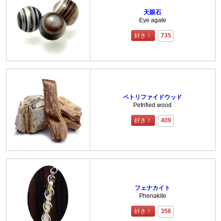
天眼石
Eye agate
好き！
735
ペトリファイドウッド
Petrified wood
好き！
409
フェナカイト
Phenakite
好き！
356