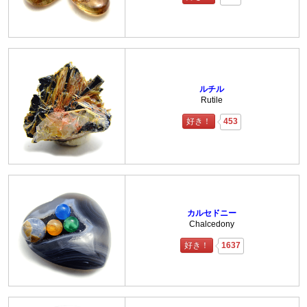
ルチル
Rutile
好き！
453
カルセドニー
Chalcedony
好き！
1637