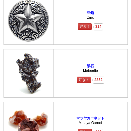
亜鉛
Zinc
好き！
314
隕石
Meteorite
好き！
2352
マラヤガーネット
Malaya Garnet