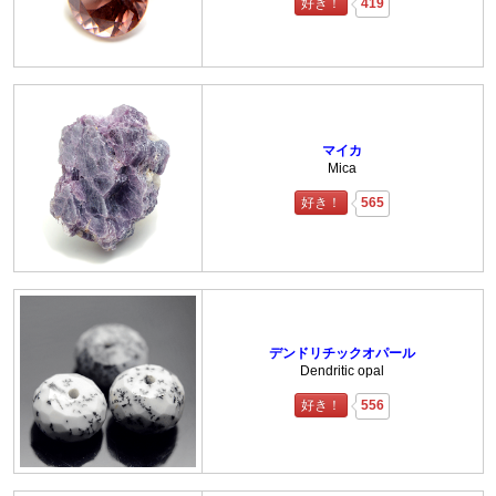
好き！
419
マイカ
Mica
好き！
565
デンドリチックオパール
Dendritic opal
好き！
556