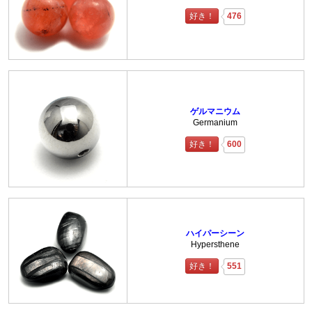
好き！
476
ゲルマニウム
Germanium
好き！
600
ハイパーシーン
Hypersthene
好き！
551