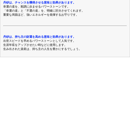
丹砂は、チャンスを獲得させる意味と効果があります。
幸運の道を、順調に歩ませるパワーストーンです。
「幸運の道」と「不運の道」を、明確に区分させてくれます。
重要な局面ほど、強いエネルギーを発揮するお守りです。
丹砂は、持ち主の財運を高める意味と効果があります。
出世スピードを早めるパワーストーンとして人気です。
生涯年収をアップさせたい時などに使用します。
生み出された資産は、持ち主の人生を豊かにするでしょう。