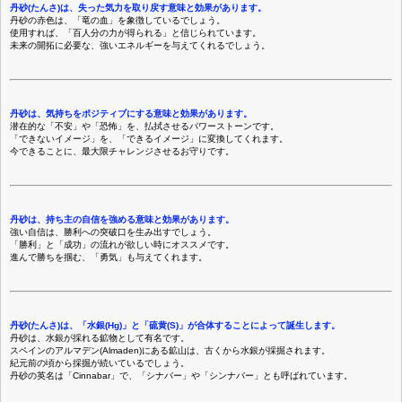
丹砂(たんさ)は、失った気力を取り戻す意味と効果があります。
丹砂の赤色は、「竜の血」を象徴しているでしょう。
使用すれば、「百人分の力が得られる」と信じられています。
未来の開拓に必要な、強いエネルギーを与えてくれるでしょう。
丹砂は、気持ちをポジティブにする意味と効果があります。
潜在的な「不安」や「恐怖」を、払拭させるパワーストーンです。
「できないイメージ」を、「できるイメージ」に変換してくれます。
今できることに、最大限チャレンジさせるお守りです。
丹砂は、持ち主の自信を強める意味と効果があります。
強い自信は、勝利への突破口を生み出すでしょう。
「勝利」と「成功」の流れが欲しい時にオススメです。
進んで勝ちを掴む、「勇気」も与えてくれます。
丹砂(たんさ)は、「水銀(Hg)」と「硫黄(S)」が合体することによって誕生します。
丹砂は、水銀が採れる鉱物として有名です。
スペインのアルマデン(Almaden)にある鉱山は、古くから水銀が採掘されます。
紀元前の頃から採掘が続いているでしょう。
丹砂の英名は「Cinnabar」で、「シナバー」や「シンナバー」とも呼ばれています。