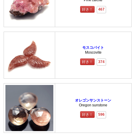
Pink calcite
好き！
467
モスコバイト
Moscovite
好き！
374
オレゴンサンストーン
Oregon sunstone
好き！
596