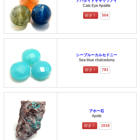
アパタイトキャッツアイ
Cats Eye Apatite
好き！
504
シーブルーカルセドニー
Sea blue chalcedony
好き！
781
アホー石
Ajoite
好き！
1018