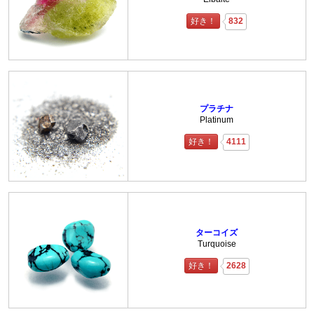
好き！
832
プラチナ
Platinum
好き！
4111
ターコイズ
Turquoise
好き！
2628