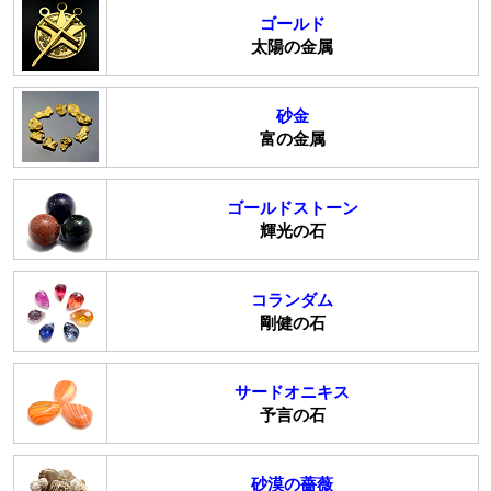
ゴールド
太陽の金属
砂金
富の金属
ゴールドストーン
輝光の石
コランダム
剛健の石
サードオニキス
予言の石
砂漠の薔薇