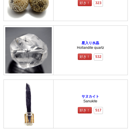
好き！
323
星入り水晶
Hollandite quartz
好き！
532
サヌカイト
Sanukite
好き！
517