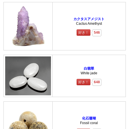
カクタスアメジスト
Cactus Amethyst
好き！
546
白翡翠
White jade
好き！
648
化石珊瑚
Fossil coral