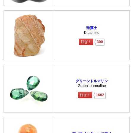
珪藻土
Diatomite
好き！
300
グリーントルマリン
Green tourmaline
好き！
1602