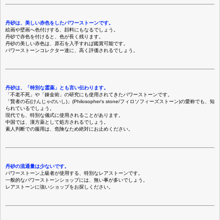
丹砂は、美しい赤色をしたパワーストーンです。
絵画や壁画へ色付けする、顔料にもなるでしょう。
丹砂で赤色を付けると、色が長く残ります。
丹砂の美しい赤色は、原石を入手すれば鑑賞可能です。
パワーストーンコレクター達に、高く評価されるでしょう。
丹砂は、「特別な霊薬」とも言い伝わります。
「不老不死」や「錬金術」の研究にも使用されてきたパワーストーンです。
「賢者の石(けんじゃのいし)」(Philosopher's stone/フィロソフィーズストーン)の愛称でも、知
られているでしょう。
現代でも、特別な儀式に使用されることがあります。
中国では、漢方薬として処方されるでしょう。
素人判断での服用は、危険なため絶対にお止めください。
丹砂の流通量は少ないです。
パワーストーン上級者が使用する、特別なレアストーンです。
一般的なパワーストーンショップには、無い事が多いでしょう。
レアストーンに強いショップをお探しください。