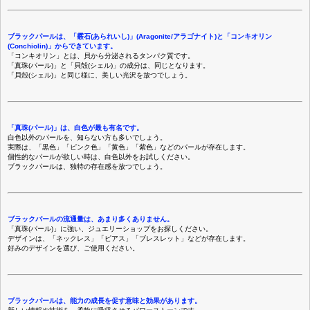
ブラックパールは、「霰石(あられいし)」(Aragonite/アラゴナイト)と「コンキオリン
(Conchiolin)」からできています。
「コンキオリン」とは、貝から分泌されるタンパク質です。
「真珠(パール)」と「貝殻(シェル)」の成分は、同じとなります。
「貝殻(シェル)」と同じ様に、美しい光沢を放つでしょう。
「真珠(パール)」は、白色が最も有名です。
白色以外のパールを、知らない方も多いでしょう。
実際は、「黒色」「ピンク色」「黄色」「紫色」などのパールが存在します。
個性的なパールが欲しい時は、白色以外をお試しください。
ブラックパールは、独特の存在感を放つでしょう。
ブラックパールの流通量は、あまり多くありません。
「真珠(パール)」に強い、ジュエリーショップをお探しください。
デザインは、「ネックレス」「ピアス」「ブレスレット」などが存在します。
好みのデザインを選び、ご使用ください。
ブラックパールは、能力の成長を促す意味と効果があります。