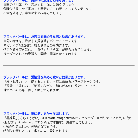
ブラックパールは、魔除けの意味と効果があります。
周囲の「邪気」や「悪意」を、強力に防ぐでしょう。
危険な「罠」や「事故」を回避する、お守りとしても人気です。
不幸を遠ざけ、幸運の未来へ導くでしょう。
ブラックパールは、意志力を高める意味と効果があります。
自分の考えを、最後まで貫き通すパワーストーンです。
ネガティブな批判に、惑わされるのも防ぎます。
信じた道を突き進む、「自信」と「勇気」が得られるでしょう。
リーダーとしての資質も、同時に開花させてくれます。
ブラックパールは、愛情運を高める意味と効果があります。
「愛される力」と「愛する力」を、同時に高めるパワーストーンです。
「孤独」「悲しみ」「絶望」などを、和らげるのに役立つでしょう。
凍てついた心を、優しく癒してくれます。
ブラックパールは、主に黒い貝から産出します。
「黒蝶貝(くろちょうがい)」(Pinctada Margaritifera/ピンクターダマルガリティフェラ)や「鮑
(あわび)」(Abalone/アバロン)などの内部に、誕生するでしょう。
生物が生み出した、神秘的な宝石です。
特別なお守りとして、多くの人に愛好されます。