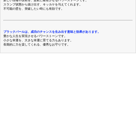
新しい情報や技術を、柔軟に吸収させるパワーストーンです。
スランプ状態から抜け出す、キッカケを与えてくれます。
不可能の壁を、突破したい時にも有効です。
ブラックパールは、成功のチャンスを生み出す意味と効果があります。
豊かな人生を実現させるパワーストーンです。
小さな幸運を、大きな幸運に育てる力もあります。
長期的に力を貸してくれる、優秀なお守りです。