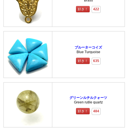
Brass
好き！
422
ブルーターコイズ
Blue Turquoise
好き！
635
グリーンルチルクォーツ
Green rutile quartz
好き！
484