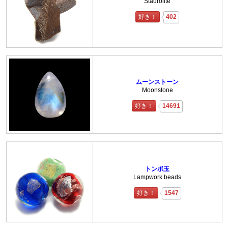
Staurolite
好き！
402
ムーンストーン
Moonstone
好き！
14691
トンボ玉
Lampwork beads
好き！
1547