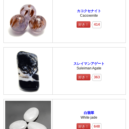
カコクセナイト
Cacoxenite
好き！
414
スレイマンアゲート
Suleiman Agate
好き！
363
白翡翠
White jade
好き！
648