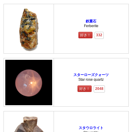
鉄重石
Ferberite
好き！
332
スターローズクォーツ
Star rose quartz
好き！
2048
スタウロライト