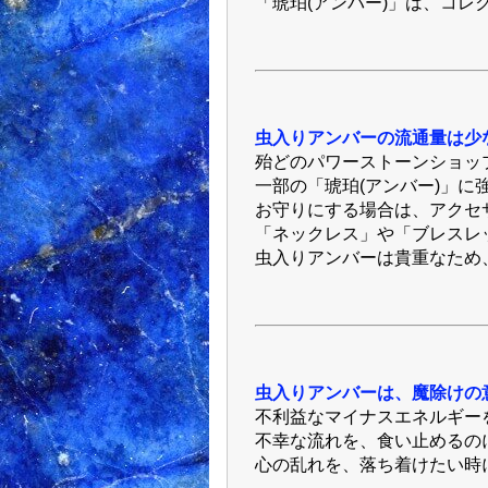
「琥珀(アンバー)」は、コレ
虫入りアンバーの流通量は少
殆どのパワーストーンショッ
一部の「琥珀(アンバー)」に
お守りにする場合は、アクセ
「ネックレス」や「ブレスレ
虫入りアンバーは貴重なため
虫入りアンバーは、魔除けの
不利益なマイナスエネルギー
不幸な流れを、食い止めるの
心の乱れを、落ち着けたい時