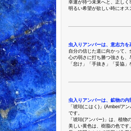
幸運が待つ未来へと、正しく
明るい希望が欲しい時にオス
虫入りアンバーは、意志力を
自分の信じた道に向かって、
心の弱さに打ち勝つ強さも、
「怠け」「手抜き」「妥協」
虫入りアンバーは、鉱物の内
「琥珀(こはく)」(Amber
です。
「琥珀(アンバー)」は、植物
美しい黄色は、樹脂の色です