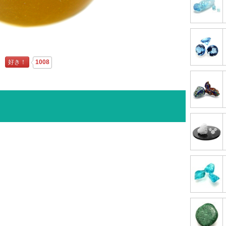
好き！
1008