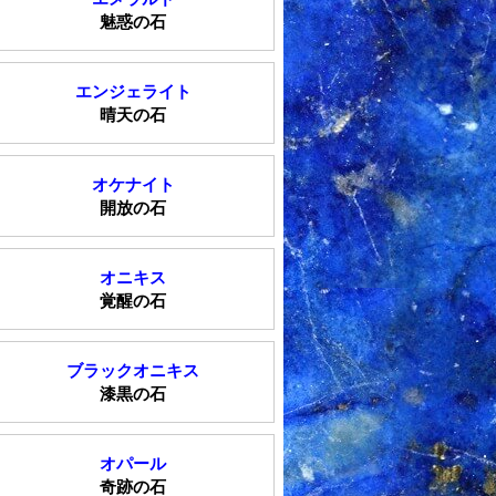
魅惑の石
エンジェライト
晴天の石
オケナイト
開放の石
オニキス
覚醒の石
ブラックオニキス
漆黒の石
オパール
奇跡の石