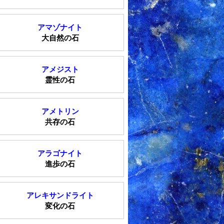
アマゾナイト
大自然の石
アメジスト
霊性の石
アメトリン
共存の石
アラゴナイト
進歩の石
アレキサンドライト
変化の石