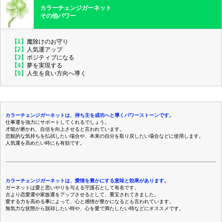
カラーチェンジガーネット
その他パワー
【1】
魔除けのお守り
【2】
人気運アップ
【3】
ポジティブになる
【4】
夢を実現する
【5】
人生を良い方向へ導く
カラーチェンジガーネットは、持ち主を成功へと導くパワーストーンです。
仕事運を強力にサポートしてくれるでしょう。
才能が磨かれ、自信を向上させると言われています。
悲観的な気持ちを払拭したい場合や、本来の自分を取り戻したい場合などに使用します。
人気運を高めたい時にも有効です。
カラーチェンジガーネットは、愛情を豊かにする意味と効果があります。
ガーネットは愛と思いやりを与える守護石として有名です。
古より恋愛運や家族運をアップさせるとして、重宝されてきました。
愛する力を高める事によって、心と感情が豊かになるとも言われています。
無気力な状態から脱却したい時や、心を愛で満たしたい時などにオススメです。