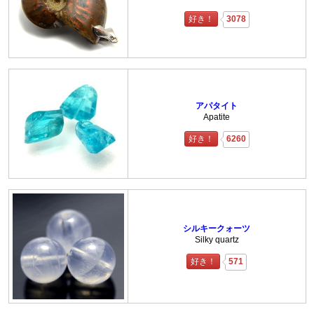
好き！
3078
アパタイト
Apatite
好き！
6260
シルキークォーツ
Silky quartz
好き！
571