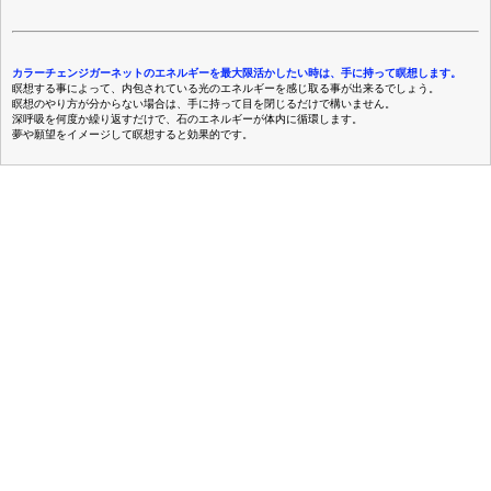
カラーチェンジガーネットのエネルギーを最大限活かしたい時は、手に持って瞑想します。
瞑想する事によって、内包されている光のエネルギーを感じ取る事が出来るでしょう。
瞑想のやり方が分からない場合は、手に持って目を閉じるだけで構いません。
深呼吸を何度か繰り返すだけで、石のエネルギーが体内に循環します。
夢や願望をイメージして瞑想すると効果的です。