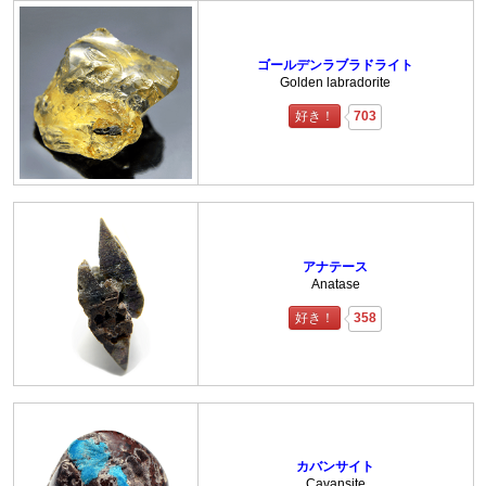
ゴールデンラブラドライト
Golden labradorite
好き！
703
アナテース
Anatase
好き！
358
カバンサイト
Cavansite