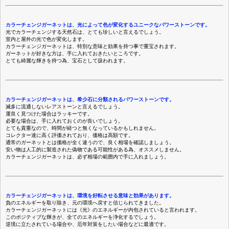
カラーチェンジガーネットは、光によって色が変化するユニークなパワーストーンです。
光でカラーチェンジする天然石は、とても珍しいと言えるでしょう。
室内と屋外の光で色が変化します。
カラーチェンジガーネットは、特別な意味と効果を持つ事で重宝されます。
ガーネットが好きな方は、手に入れておきたいところです。
とても綺麗な輝きを持つ為、宝石として扱われます。
カラーチェンジガーネットは、希少石に分類されるパワーストーンです。
滅多に流通しないレアストーンと言えるでしょう。
運良く見つけた場合はラッキーです。
必要な場合は、手に入れておくのが良いでしょう。
とても貴重なので、時間が経つと無くなっているかもしれません。
コレクター達に高く評価されており、価格は高額です。
通常のガーネットとは価格が全く違うので、良く相場を確認しましょう。
安い物は人工的に製造された偽物である可能性がある為、オススメしません。
カラーチェンジガーネットは、必ず相場の範囲内で手に入れましょう。
カラーチェンジガーネットは、環境を好転させる意味と効果があります。
負のエネルギーを取り除き、元の環境へ戻すと信じられてきました。
カラーチェンジガーネットには《光》のエネルギーが内包されていると言われます。
このポジティブな輝きが、全てのエネルギーを浄化するでしょう。
逆境に立たされている場合や、厄年対策をしたい場合などに最適です。