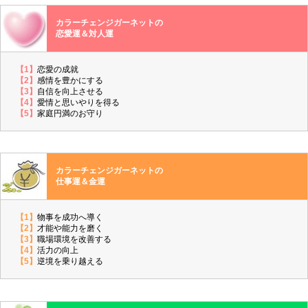
カラーチェンジガーネットの
恋愛運＆対人運
【1】
恋愛の成就
【2】
感情を豊かにする
【3】
自信を向上させる
【4】
愛情と思いやりを得る
【5】
家庭円満のお守り
カラーチェンジガーネットの
仕事運＆金運
【1】
物事を成功へ導く
【2】
才能や能力を磨く
【3】
職場環境を改善する
【4】
活力の向上
【5】
逆境を乗り越える