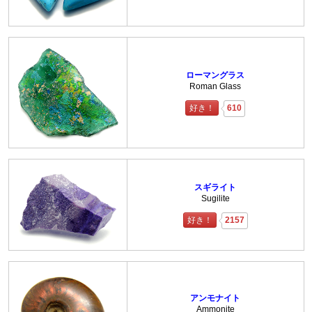
ローマングラス
Roman Glass
好き！
610
スギライト
Sugilite
好き！
2157
アンモナイト
Ammonite