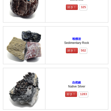
好き！
325
堆積岩
Sedimentary Rock
好き！
502
自然銀
Native Silver
好き！
1283