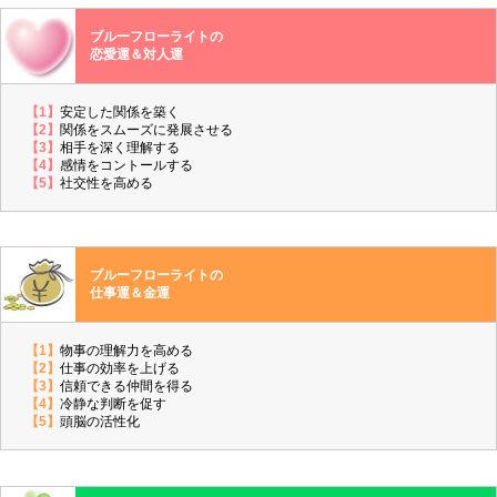
ブルーフローライトの
恋愛運＆対人運
【1】
安定した関係を築く
【2】
関係をスムーズに発展させる
【3】
相手を深く理解する
【4】
感情をコントールする
【5】
社交性を高める
ブルーフローライトの
仕事運＆金運
【1】
物事の理解力を高める
【2】
仕事の効率を上げる
【3】
信頼できる仲間を得る
【4】
冷静な判断を促す
【5】
頭脳の活性化