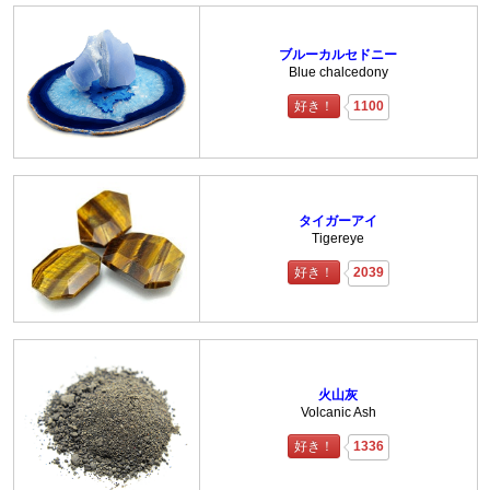
ブルーカルセドニー
Blue chalcedony
好き！
1100
タイガーアイ
Tigereye
好き！
2039
火山灰
Volcanic Ash
好き！
1336