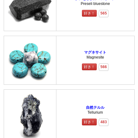
Preseli bluestone
好き！
565
マグネサイト
Magnesite
好き！
566
自然テルル
Tellurium
好き！
483