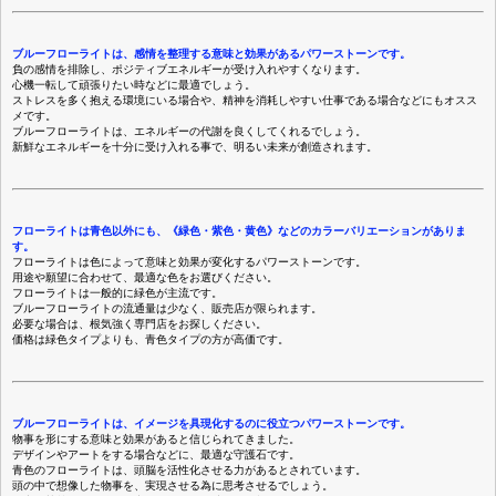
ブルーフローライトは、感情を整理する意味と効果があるパワーストーンです。
負の感情を排除し、ポジティブエネルギーが受け入れやすくなります。
心機一転して頑張りたい時などに最適でしょう。
ストレスを多く抱える環境にいる場合や、精神を消耗しやすい仕事である場合などにもオスス
メです。
ブルーフローライトは、エネルギーの代謝を良くしてくれるでしょう。
新鮮なエネルギーを十分に受け入れる事で、明るい未来が創造されます。
フローライトは青色以外にも、《緑色・紫色・黄色》などのカラーバリエーションがありま
す。
フローライトは色によって意味と効果が変化するパワーストーンです。
用途や願望に合わせて、最適な色をお選びください。
フローライトは一般的に緑色が主流です。
ブルーフローライトの流通量は少なく、販売店が限られます。
必要な場合は、根気強く専門店をお探しください。
価格は緑色タイプよりも、青色タイプの方が高価です。
ブルーフローライトは、イメージを具現化するのに役立つパワーストーンです。
物事を形にする意味と効果があると信じられてきました。
デザインやアートをする場合などに、最適な守護石です。
青色のフローライトは、頭脳を活性化させる力があるとされています。
頭の中で想像した物事を、実現させる為に思考させるでしょう。