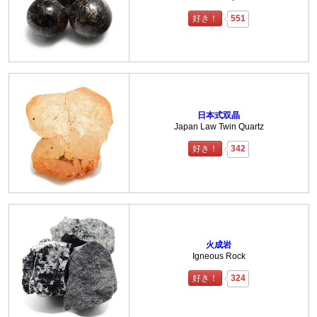
好き！
551
日本式双晶
Japan Law Twin Quartz
好き！
342
火成岩
Igneous Rock
好き！
324