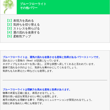
ブルーフローライト
その他パワー
【1】
表現力を高める
【2】
気持ちを切り替える
【3】
ストレスを和らげる
【4】
運の流れを改善する
【5】
柔軟性アップ
ブルーフローライトは、運気の流れを改善させる意味と効果があるパワーストーンです。
流れるという意味の《flow》が語源になっています。
ネガティブなエネルギーを洗い流し、正常な状態へ戻してくれると言われています。
森林で流れる小川のように、気持ちを爽やかにしてくれるでしょう。
気持ちを入れ替えたい時などにも使用します。
ブルーフローライトは理解力を高める意味と効果があります。
物事の本質を正確に捉え、表現させるでしょう。
要領の良い会話を実現させたい時にも使用します。
相手の気持ちを理解する事で、円滑なコミュニケーションが実現されるでしょう。
信頼と絆を強めたい時にも有効です。