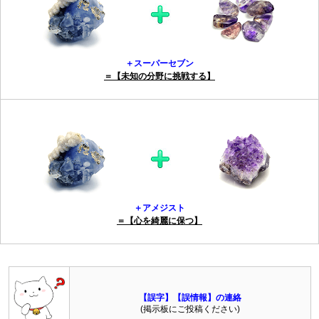
＋スーパーセブン
＝【未知の分野に挑戦する】
＋アメジスト
＝【心を綺麗に保つ】
【誤字】【誤情報】の連絡
(掲示板にご投稿ください)