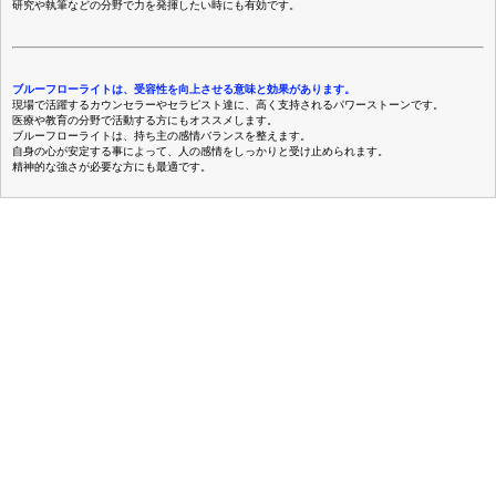
研究や執筆などの分野で力を発揮したい時にも有効です。
ブルーフローライトは、受容性を向上させる意味と効果があります。
現場で活躍するカウンセラーやセラピスト達に、高く支持されるパワーストーンです。
医療や教育の分野で活動する方にもオススメします。
ブルーフローライトは、持ち主の感情バランスを整えます。
自身の心が安定する事によって、人の感情をしっかりと受け止められます。
精神的な強さが必要な方にも最適です。