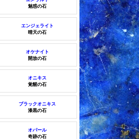
魅惑の石
エンジェライト
晴天の石
オケナイト
開放の石
オニキス
覚醒の石
ブラックオニキス
漆黒の石
オパール
奇跡の石