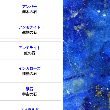
アンバー
樹木の石
アンモナイト
生物の石
アンモライト
虹の石
インカローズ
情熱の石
隕石
宇宙の石
エメラルド