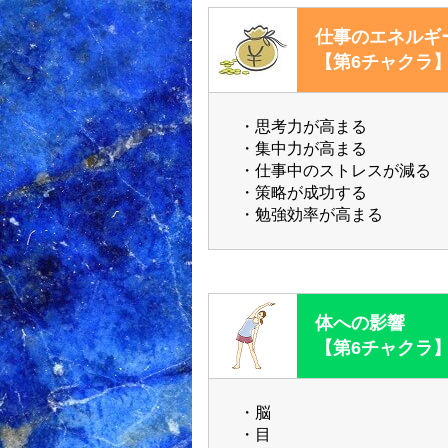
仕事のエネルギ
【第6チャクラ
・思考力が高まる
・集中力が高まる
・仕事中のストレスが減る
・策略が成功する
・勉強効率が高まる
体への影響
【第6チャクラ
・脳
・目