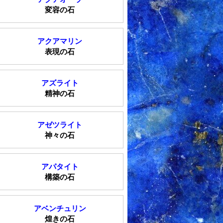
変容の石
アクアマリン
表現の石
アズライト
精神の石
アゼツライト
神々の石
アパタイト
構築の石
アベンチュリン
煌きの石