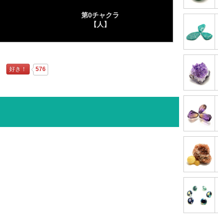
第0チャクラ
【人】
好き！
576