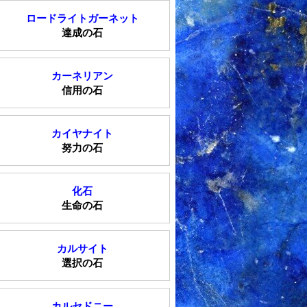
ロードライトガーネット
達成の石
カーネリアン
信用の石
カイヤナイト
努力の石
化石
生命の石
カルサイト
選択の石
カルセドニー