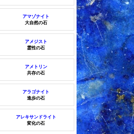
アマゾナイト
大自然の石
アメジスト
霊性の石
アメトリン
共存の石
アラゴナイト
進歩の石
アレキサンドライト
変化の石