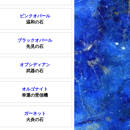
ピンクオパール
温和の石
ブラックオパール
先見の石
オブシディアン
武器の石
オルゴナイト
幸運の受信機
ガーネット
火炎の石