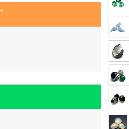
ー
】
】