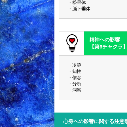
・松果体
・脳下垂体
精神への影響
【第6チャクラ
・冷静
・知性
・信念
・分析
・洞察
心身への影響に関する注意